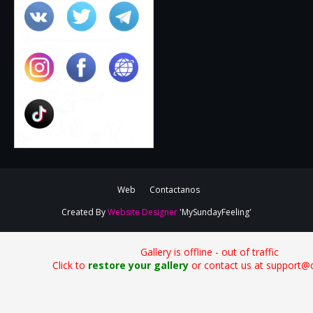
Web
Contactanos
Created By
Website Designer
'MySundayFeeling'
Gallery is offline - out of traffic
Click to
restore your gallery
or contact us at support@