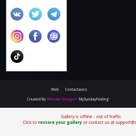
Web
Contactanos
Created By
Website Designer
'MySundayFeeling'
Gallery is offline - out of traffic
Click to
restore your gallery
or contact us at support@