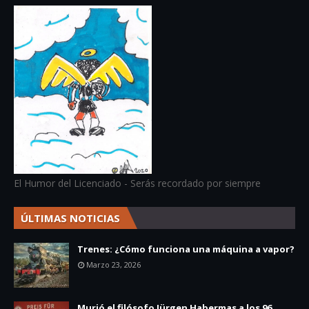
El Humor del Licenciado - Serás recordado por siempre
ÚLTIMAS NOTICIAS
Trenes: ¿Cómo funciona una máquina a vapor?
Marzo 23, 2026
Murió el filósofo Jürgen Habermas a los 96