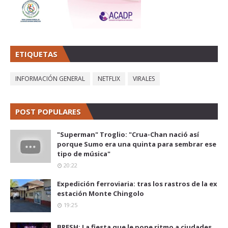
ETIQUETAS
INFORMACIÓN GENERAL
NETFLIX
VIRALES
POST POPULARES
"Superman" Troglio: "Crua-Chan nació así
porque Sumo era una quinta para sembrar ese
tipo de música"
20:22
Expedición ferroviaria: tras los rastros de la ex
estación Monte Chingolo
19:25
BRESH: La fiesta que le pone ritmo a ciudades