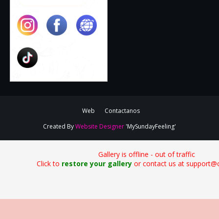
Web
Contactanos
Created By
Website Designer
'MySundayFeeling'
Gallery is offline - out of traffic
Click to
restore your gallery
or contact us at support@