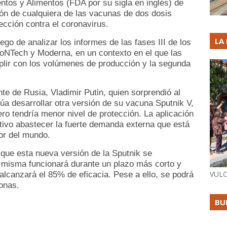
tos y Alimentos (FDA por su sigla en inglés) de
ón de cualquiera de las vacunas de dos dosis
ección contra el coronavirus.
LA
go de analizar los informes de las fases III de los
BioNTech y Moderna, en un contexto en el que las
lir con los volúmenes de producción y la segunda
te de Rusia, Vladimir Putin, quien sorprendió al
úa desarrollar otra versión de su vacuna Sputnik V,
ro tendría menor nivel de protección. La aplicación
etivo abastecer la fuerte demanda externa que está
dor del mundo.
 que esta nueva versión de la Sputnik se
a misma funcionará durante un plazo más corto y
VULC
alcanzará el 85% de eficacia. Pese a ello, se podrá
onas.
BU