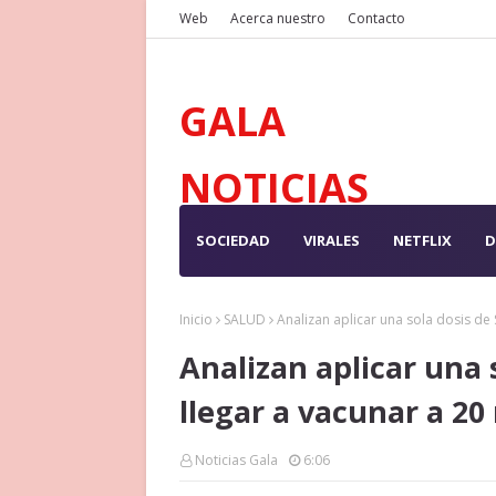
Web
Acerca nuestro
Contacto
GALA
NOTICIAS
SOCIEDAD
VIRALES
NETFLIX
D
Inicio
SALUD
Analizan aplicar una sola dosis de
Analizan aplicar una 
llegar a vacunar a 20
Noticias Gala
6:06