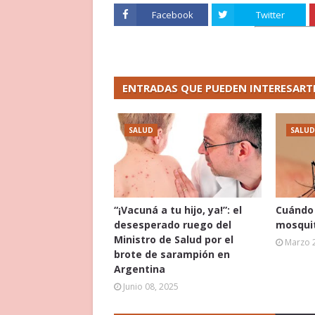
Facebook
Twitter
ENTRADAS QUE PUEDEN INTERESART
SALUD
SALUD
“¡Vacuná a tu hijo, ya!”: el
Cuándo 
desesperado ruego del
mosquit
Ministro de Salud por el
Marzo 
brote de sarampión en
Argentina
Junio 08, 2025