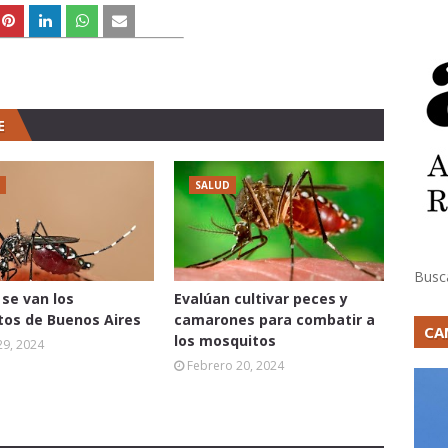
E
SALUD
Busc
se van los
Evalúan cultivar peces y
os de Buenos Aires
camarones para combatir a
CA
los mosquitos
29, 2024
Febrero 20, 2024