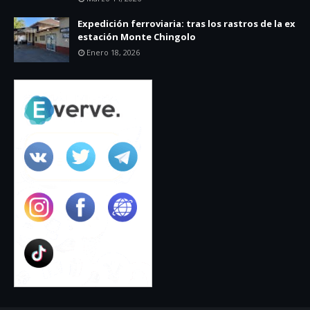
Expedición ferroviaria: tras los rastros de la ex
estación Monte Chingolo
Enero 18, 2026