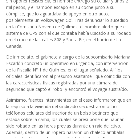
Sin oponer resistencia, el hombre entregó su celular y unos 2
mil pesos, y el hampón escapó en su coche junto a su
cómplice, que lo aguardaba de apoyo en otro auto,
posiblemente un Volkswagen Gol. Tras denunciar lo sucedido
en la Comisaría Novena de Quilmes, el hombre alertó que el
sistema de GPS con el que contaba había ubicado a su rodado
en el cruce de las calles 808 y Santa Fe, en el barrio de La
Cañada.
De inmediato, el gabinete a cargo de la subcomisario Mariana
Escarlón concretó un operativo en urgencia, con intervención
de la Fiscalía N° 1 de Quilmes, en el lugar señalado. Allí los
oficiales identificaron al presunto asaltante –que coincidía con
las características físicas registradas por una cámara de
seguridad que captó el robo- y encontró el Voyage sustraído.
Asimismo, fuentes intervinientes en el caso informaron que en
la requisa a la vivienda del sindicado secuestraron ocho
teléfonos celulares del interior de un bolso botinero que
estaba sobre la cama, los cuales se presupone que habrían
sido robado en las horas previas durante un raíd delictivo.
Además, dentro de un ropero hallaron un chaleco antibalas