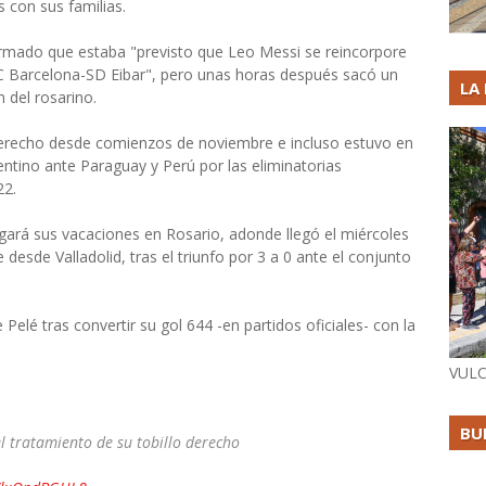
s con sus familias.
nformado que estaba "previsto que Leo Messi se reincorpore
C Barcelona-SD Eibar", pero unas horas después sacó un
LA
 del rosarino.
o derecho desde comienzos de noviembre e incluso estuvo en
entino ante Paraguay y Perú por las eliminatorias
22.
rgará sus vacaciones en Rosario, adonde llegó el miércoles
desde Valladolid, tras el triunfo por 3 a 0 ante el conjunto
Pelé tras convertir su gol 644 -en partidos oficiales- con la
VULC
BU
l tratamiento de su tobillo derecho