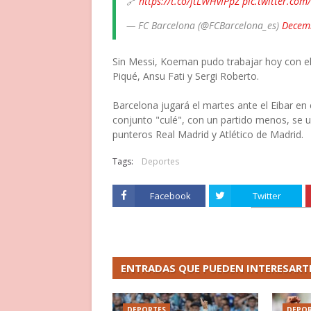
🔗
https://t.co/jtLWHvIPpZ
pic.twitter.co
— FC Barcelona (@FCBarcelona_es)
Decem
Sin Messi, Koeman pudo trabajar hoy con el 
Piqué, Ansu Fati y Sergi Roberto.
Barcelona jugará el martes ante el Eibar en 
conjunto "culé", con un partido menos, se u
punteros Real Madrid y Atlético de Madrid.
Tags:
Deportes
Facebook
Twitter
ENTRADAS QUE PUEDEN INTERESART
DEPORTES
DEPOR