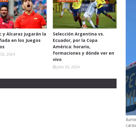
c y Alcaraz jugarán la
Selección Argentina vs.
oñada en los Juegos
Ecuador, por la Copa
os
América: horario,
formaciones y dónde ver en
02, 2024
vivo
Julio 03, 2024
Ilumi
cara