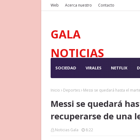
Web
Acerca nuestro
Contacto
GALA
NOTICIAS
SOCIEDAD
VIRALES
NETFLIX
D
Inicio
Deportes
Messi se quedará hasta el marte
Messi se quedará has
recuperarse de una le
Noticias Gala
8:22