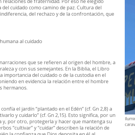
 relaciones de fraternidad. Por eso he elegido
 del cuidado como camino de paz. Cultura del
 indiferencia, del rechazo y de la confrontación, que
n humana al cuidado
narraciones que se refieren al origen del hombre, a
raleza y con sus semejantes. En la Biblia, el Libro
 la importancia del cuidado o de la custodia en el
niendo en evidencia la relación entre el hombre
los hermanos.
 confía el jardín “plantado en el Edén” (cf. Gn 2,8) a
varlo y cuidarlo” (cf. Gn 2,15). Esto significa, por un
Ilumi
va y, por otro, protegerla y hacer que mantenga su
cara
rbos “cultivar” y “cuidar” describen la relación de
ién la confianza que Dios deposita en él al