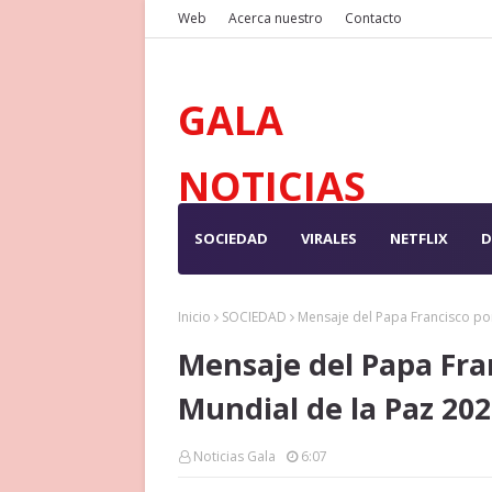
Web
Acerca nuestro
Contacto
GALA
NOTICIAS
SOCIEDAD
VIRALES
NETFLIX
D
Inicio
SOCIEDAD
Mensaje del Papa Francisco por
Mensaje del Papa Fra
Mundial de la Paz 20
Noticias Gala
6:07