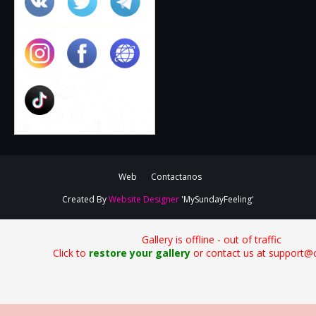
Web
Contactanos
Created By
Website Designer
'MySundayFeeling'
Gallery is offline - out of traffic
Click to
restore your gallery
or contact us at support@