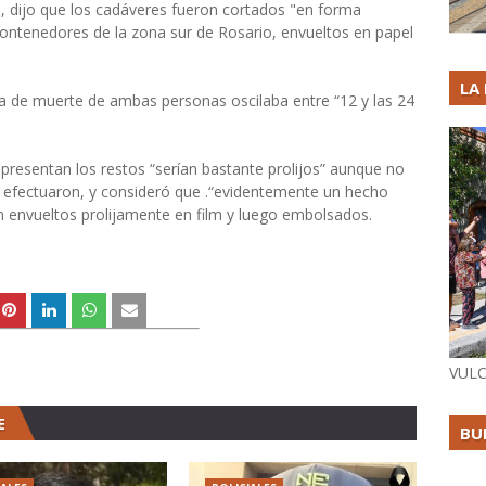
tti, dijo que los cadáveres fueron cortados "en forma
 contenedores de la zona sur de Rosario, envueltos en papel
LA
ta de muerte de ambas personas oscilaba entre “12 y las 24
 presentan los restos “serían bastante prolijos” aunque no
 efectuaron, y consideró que .“evidentemente un hecho
n envueltos prolijamente en film y luego embolsados.
VULC
E
BU