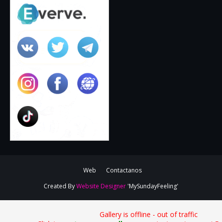
Web
Contactanos
Created By
Website Designer
'MySundayFeeling'
Gallery is offline - out of traffic