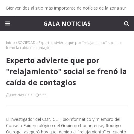
Bienvenidos al sitio más importante de noticias de la zona sur
GALA NOTICIAS
Inicio
SOCIEDAD
Experto advierte que por "relajamiento" social se
frenó la caída de contagios
Experto advierte que por
"relajamiento" social se frenó la
caída de contagios
Noticias Gala
5:55
El investigador del CONICET, bioinformático y miembro del
Consejo Epidemiológico del Gobierno bonaerense, Rodrigo
Quiroga, aseguró hoy que, debido al "relajamiento” en cuanto