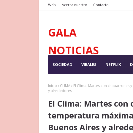
Web
Acerca nuestro
Contacto
GALA
NOTICIAS
SOCIEDAD
VIRALES
NETFLIX
D
Inicio
CLIMA
El Clima: Martes con chaparrones 
y alrededores
El Clima: Martes con
temperatura máxima 
Buenos Aires y alred