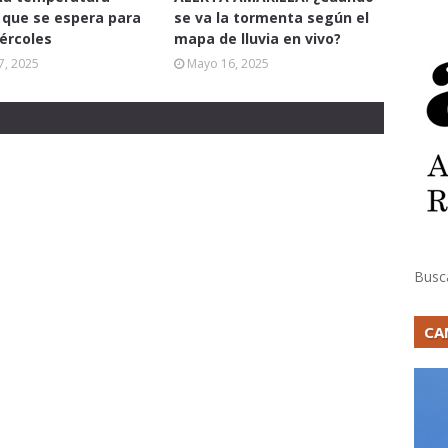
que se espera para
se va la tormenta según el
ércoles
mapa de lluvia en vivo?
7, 2025
Mayo 16, 2025
Busc
CA