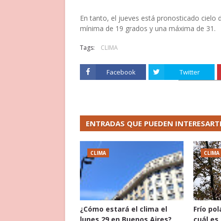
En tanto, el jueves está pronosticado cielo
mínima de 19 grados y una máxima de 31.
Tags:
CLIMA
Facebook
Twitter
ENTRADAS QUE PUEDEN INTERESART
CLIMA
CLIMA
¿Cómo estará el clima el
Frío po
lunes 29 en Buenos Aires?
cuál es