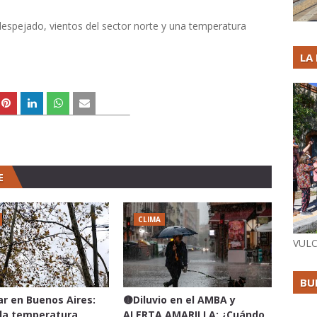
 despejado, vientos del sector norte y una temperatura
LA
E
CLIMA
VULC
BU
lar en Buenos Aires:
🟡Diluvio en el AMBA y
 la temperatura
ALERTA AMARILLA: ¿Cuándo