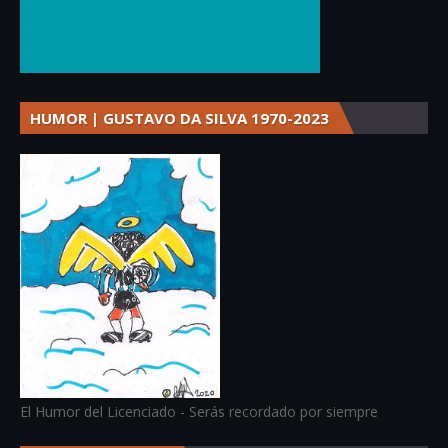
HUMOR | GUSTAVO DA SILVA 1970-2023
El Humor del Licenciado - Serás recordado por siempre