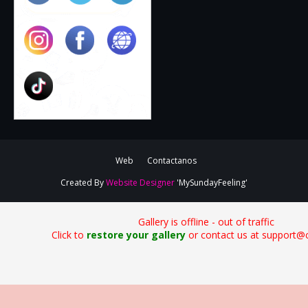
Web
Contactanos
Created By
Website Designer
'MySundayFeeling'
Gallery is offline - out of traffic
Click to
restore your gallery
or contact us at support@