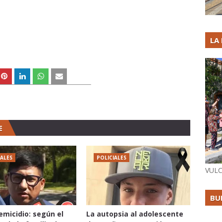
LA
E
IALES
POLICIALES
VULC
BU
femicidio: según el
La autopsia al adolescente