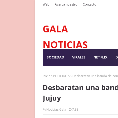
Web
Acerca nuestro
Contacto
GALA
NOTICIAS
SOCIEDAD
VIRALES
NETFLIX
D
Inicio
POLICIALES
Desbaratan una banda de cont
Desbaratan una band
Jujuy
Noticias Gala
7:33