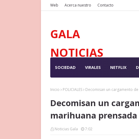
Web
Acerca nuestro
Contacto
GALA
NOTICIAS
SOCIEDAD
VIRALES
NETFLIX
D
Inicio
POLICIALES
Decomisan un cargamento de 
Decomisan un cargam
marihuana prensada 
Noticias Gala
7:02