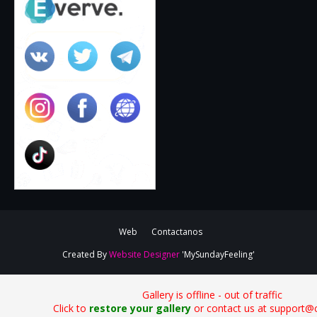
Web
Contactanos
Created By
Website Designer
'MySundayFeeling'
Gallery is offline - out of traffic
Click to
restore your gallery
or contact us at support@