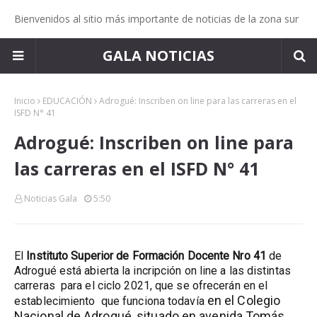
Bienvenidos al sitio más importante de noticias de la zona sur
GALA NOTICIAS
Inicio
EDUCACIÓN
Adrogué: Inscriben on line para las carreras en el
ISFD N° 41
Adrogué: Inscriben on line para
las carreras en el ISFD N° 41
Noticias Gala
5:50
El
Instituto Superior de Formación Docente Nro 41
de
Adrogué está abierta la incripción on line a las distintas
carreras para el ciclo 2021, que se ofrecerán en el
en el Colegio
establecimiento que funciona todavía
Nacional de Adrogué, situado en avenida Tomás