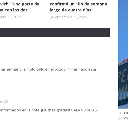
vich: “Una parte de
confirmó un "fin de semana
ue con las dos”
largo de cuatro días"
mbre 28, 2025
Septiembre 21, 2025
a mi hermano la moto callo en el pozoo mi hermano está
as 5:54
 información en la nota. ¡Muchas gracias! GALA NOTICIAS.
Ilumi
cara