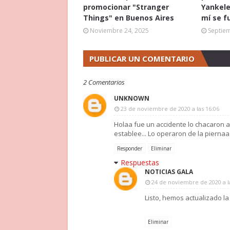
promocionar "Stranger
Yankele
Things" en Buenos Aires
mí se f
Noviembre 24, 2025
Septie
PUBLICAR UN COMENTARIO
2 Comentarios
UNKNOWN
23 de noviembre de 2020 a las 16:06
Holaa fue un accidente lo chacaron 
establee... Lo operaron de la piernaa
Responder
Eliminar
Respuestas
NOTICIAS GALA
24 de noviembre de 2020 a l
Listo, hemos actualizado la
Eliminar