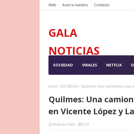
Web
Acerca nuestro
Contacto
GALA
NOTICIAS
SOCIEDAD
VIRALES
NETFLIX
D
Inicio
SOCIEDAD
Quilmes: Una camioneta cayó 
Quilmes: Una camion
en Vicente López y L
Noticias Gala
5:52