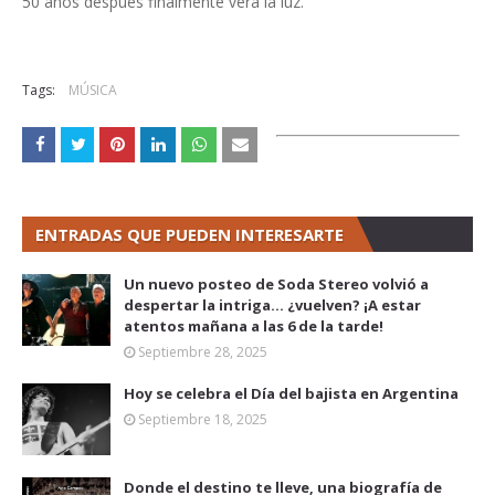
50 años después finalmente verá la luz.
Tags:
MÚSICA
ENTRADAS QUE PUEDEN INTERESARTE
Un nuevo posteo de Soda Stereo volvió a
despertar la intriga... ¿vuelven? ¡A estar
atentos mañana a las 6 de la tarde!
Septiembre 28, 2025
Hoy se celebra el Día del bajista en Argentina
Septiembre 18, 2025
Donde el destino te lleve, una biografía de