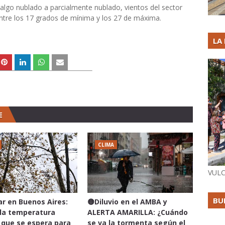
 algo nublado a parcialmente nublado, vientos del sector
ntre los 17 grados de mínima y los 27 de máxima.
LA
E
CLIMA
VULC
BU
lar en Buenos Aires:
🟡Diluvio en el AMBA y
 la temperatura
ALERTA AMARILLA: ¿Cuándo
que se espera para
se va la tormenta según el