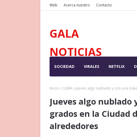
Web
Acerca nuestro
Contacto
GALA
NOTICIAS
SOCIEDAD
VIRALES
NETFLIX
D
Inicio
CLIMA
Jueves algo nublado y con una máx
Jueves algo nublado 
grados en la Ciudad 
alrededores