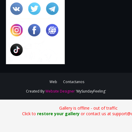
Web
Contactanos
Created By
Website Designer
'MySundayFeeling'
Gallery is offline - out of traffic
Click to
restore your gallery
or contact us at support@