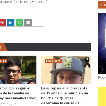
r que el "límite es la violencia".
RO
E
IALES
POLICIALES
Rock
femicidio: según el
La autopsia al adolescente
 de la familia de
de 15 años que murió en un
hay más involucrados”
boliche de Quilmes
determinó la causa del
mbre 28, 2025