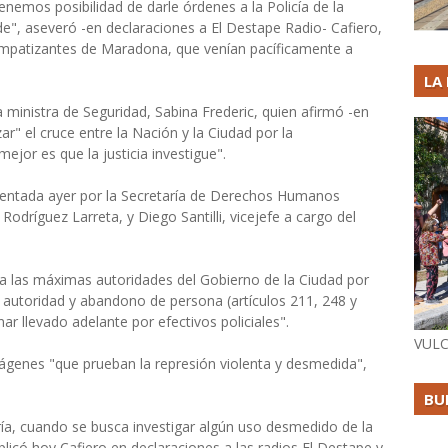
nemos posibilidad de darle órdenes a la Policía de la
e", aseveró -en declaraciones a El Destape Radio- Cafiero,
impatizantes de Maradona, que venían pacíficamente a
LA
a ministra de Seguridad, Sabina Frederic, quien afirmó -en
ar" el cruce entre la Nación y la Ciudad por la
mejor es que la justicia investigue".
esentada ayer por la Secretaría de Derechos Humanos
Rodríguez Larreta, y Diego Santilli, vicejefe a cargo del
e a las máximas autoridades del Gobierno de la Ciudad por
e autoridad y abandono de persona (artículos 211, 248 y
ar llevado adelante por efectivos policiales".
VULC
ágenes "que prueban la represión violenta y desmedida",
BU
ría, cuando se busca investigar algún uso desmedido de la
plicó hoy Cafiero en declaraciones a las radios El Destape y