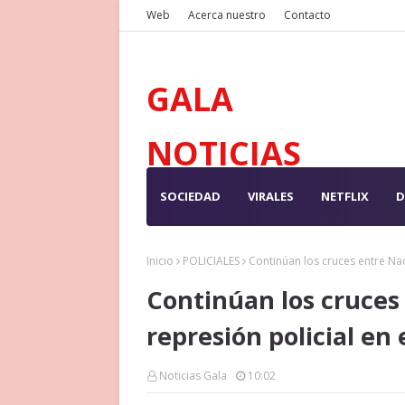
Web
Acerca nuestro
Contacto
GALA
NOTICIAS
SOCIEDAD
VIRALES
NETFLIX
D
Inicio
POLICIALES
Continúan los cruces entre Nac
Continúan los cruces 
represión policial en
Noticias Gala
10:02