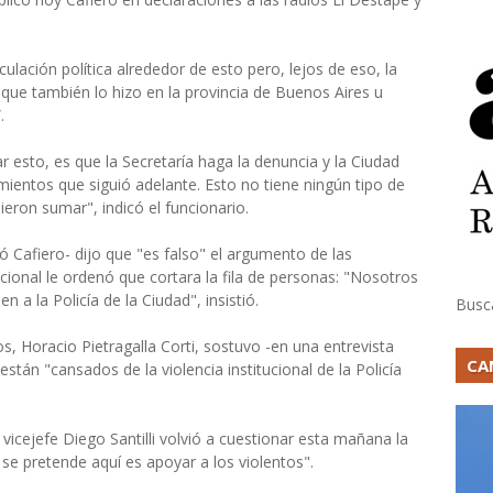
lación política alrededor de esto pero, lejos de eso, la
 que también lo hizo en la provincia de Buenos Aires u
.
esto, es que la Secretaría haga la denuncia y la Ciudad
ientos que siguió adelante. Esto no tiene ningún tipo de
isieron sumar", indicó el funcionario.
só Cafiero- dijo que "es falso" el argumento de las
ional le ordenó que cortara la fila de personas: "Nosotros
a la Policía de la Ciudad", insistió.
Busc
, Horacio Pietragalla Corti, sostuvo -en una entrevista
CA
tán "cansados de la violencia institucional de la Policía
vicejefe Diego Santilli volvió a cuestionar esta mañana la
 se pretende aquí es apoyar a los violentos".