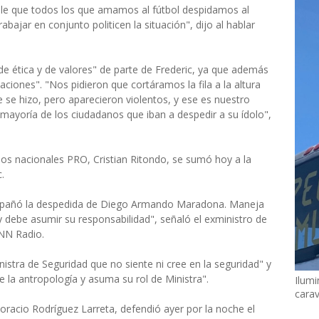
duele que todos los que amamos al fútbol despidamos al
bajar en conjunto politicen la situación", dijo al hablar
de ética y de valores" de parte de Frederic, ya que además
aciones". "Nos pidieron que cortáramos la fila a la altura
e se hizo, pero aparecieron violentos, y ese es nuestro
mayoría de los ciudadanos que iban a despedir a su ídolo",
dos nacionales PRO, Cristian Ritondo, se sumó hoy a la
.
 empañó la despedida de Diego Armando Maradona. Maneja
a y debe asumir su responsabilidad", señaló el exministro de
NN Radio.
stra de Seguridad que no siente ni cree en la seguridad" y
je la antropología y asuma su rol de Ministra".
Ilumi
cara
Horacio Rodríguez Larreta, defendió ayer por la noche el