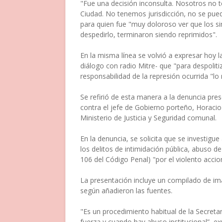
"Fue una decisión inconsulta. Nosotros no te
Ciudad. No tenemos jurisdicción, no se pued
para quien fue "muy doloroso ver que los s
despedirlo, terminaron siendo reprimidos".
En la misma línea se volvió a expresar hoy l
diálogo con radio Mitre- que "para despolitiz
responsabilidad de la represión ocurrida "lo 
Se refirió de esta manera a la denuncia pr
contra el jefe de Gobierno porteño, Horacio 
Ministerio de Justicia y Seguridad comunal.
En la denuncia, se solicita que se investigu
los delitos de intimidación pública, abuso d
106 del Código Penal) "por el violento accion
La presentación incluye un compilado de im
según añadieron las fuentes.
"Es un procedimiento habitual de la Secreta
fuerza y cuando hay abuso institucional”, ex