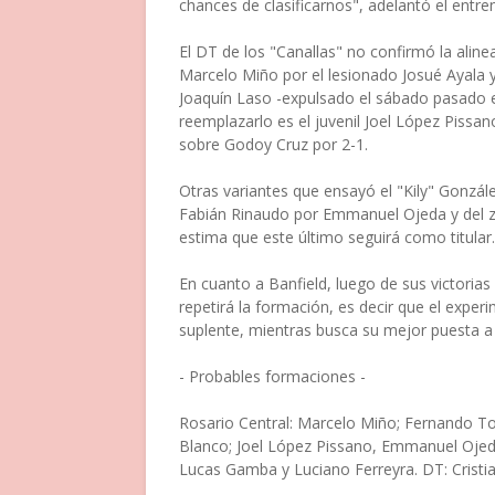
chances de clasificarnos", adelantó el entren
El DT de los "Canallas" no confirmó la aline
Marcelo Miño por el lesionado Josué Ayala 
Joaquín Laso -expulsado el sábado pasado en
reemplazarlo es el juvenil Joel López Pissano,
sobre Godoy Cruz por 2-1.
Otras variantes que ensayó el "Kily" Gonzál
Fabián Rinaudo por Emmanuel Ojeda y del z
estima que este último seguirá como titular.
En cuanto a Banfield, luego de sus victorias
repetirá la formación, es decir que el exp
suplente, mientras busca su mejor puesta a
- Probables formaciones -
Rosario Central: Marcelo Miño; Fernando Tor
Blanco; Joel López Pissano, Emmanuel Ojeda
Lucas Gamba y Luciano Ferreyra. DT: Cristia