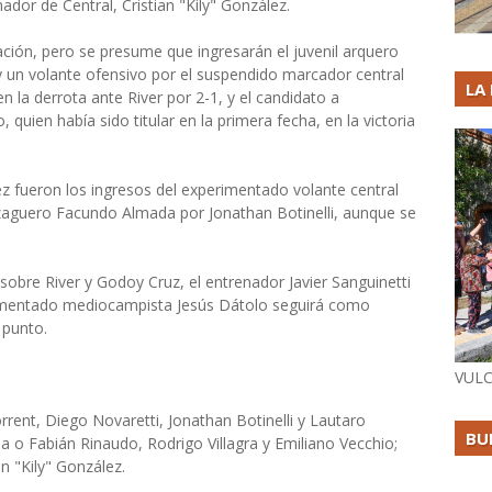
ador de Central, Cristian "Kily" González.
ación, pero se presume que ingresarán el juvenil arquero
y un volante ofensivo por el suspendido marcador central
LA
 la derrota ante River por 2-1, y el candidato a
 quien había sido titular en la primera fecha, en la victoria
ez fueron los ingresos del experimentado volante central
aguero Facundo Almada por Jonathan Botinelli, aunque se
 sobre River y Godoy Cruz, el entrenador Javier Sanguinetti
erimentado mediocampista Jesús Dátolo seguirá como
 punto.
VULC
rent, Diego Novaretti, Jonathan Botinelli y Lautaro
BU
 o Fabián Rinaudo, Rodrigo Villagra y Emiliano Vecchio;
n "Kily" González.