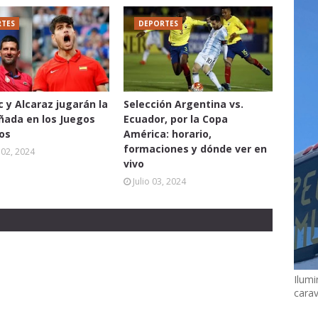
TES
DEPORTES
c y Alcaraz jugarán la
Selección Argentina vs.
oñada en los Juegos
Ecuador, por la Copa
os
América: horario,
formaciones y dónde ver en
02, 2024
vivo
Julio 03, 2024
Ilumi
cara