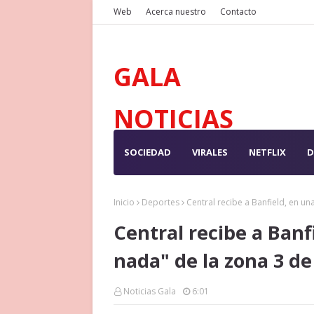
Web
Acerca nuestro
Contacto
GALA
NOTICIAS
SOCIEDAD
VIRALES
NETFLIX
D
Inicio
Deportes
Central recibe a Banfield, en un
Central recibe a Banfi
nada" de la zona 3 de
Noticias Gala
6:01