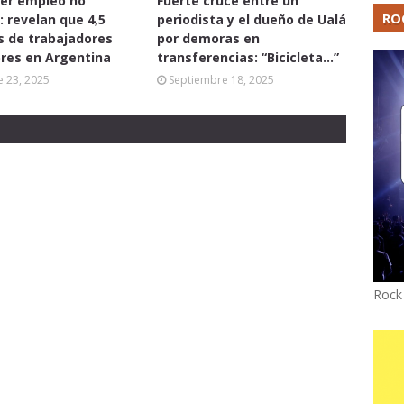
er empleo no
Fuerte cruce entre un
RO
: revelan que 4,5
periodista y el dueño de Ualá
s de trabajadores
por demoras en
res en Argentina
transferencias: “Bicicleta...”
 23, 2025
Septiembre 18, 2025
Rock