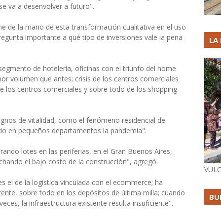
e va a desenvolver a futuro".
iene de la mano de esta transformación cualitativa en el uso
regunta importante a qué tipo de inversiones vale la pena
LA
egmento de hotelería, oficinas con el triunfo del home
enor volumen que antes; crisis de los centros comerciales
de los centros comerciales y sobre todo de los shopping
gnos de vitalidad, como el fenómeno residencial de
do en pequeños departamentos la pandemia".
ando lotes en las periferias, en el Gran Buenos Aires,
chando el bajo costo de la construcción", agregó.
VULC
s el de la logística vinculada con el ecommerce; ha
tente, sobre todo en los depósitos de última milla; cuando
BU
eces, la infraestructura existente resulta insuficiente".