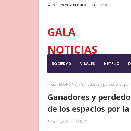
Web
Acerca nuestro
Contacto
GALA
NOTICIAS
SOCIEDAD
VIRALES
NETFLIX
D
Inicio
ECONOMÍA
Ganadores y perdedores por l
Ganadores y perdedor
de los espacios por l
Noticias Gala
8:44