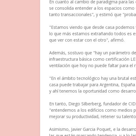
En cuanto al cambio de paradigma para las
se consolida entender a los espacios como u
tanto transaccionales", y estimó que "prob
"Estamos viendo que desde casa podemos tr
lo que más estamos extrañando todos es est
que ver con estar con el otro", afirmó.
Además, sostuvo que "hay un parámetro de m
infraestructura básica como certificación L
ventilación que hoy no puede faltar para el 
"En el ámbito tecnológico hay una brutal es
casa puede trabajar para Argentina, España
y ahí tenemos la oportunidad como desarroll
En tanto, Diego Silberberg, fundador de CID
"entendemos a los edificios como medios pa
mejorar su productividad, retener su talento
Asimismo, Javier Garcia Poquet, e la desarr
las que están marcando tendencia, y a lo lar