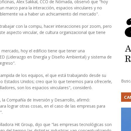
 oficinas, Alex Sakkal, CCO de Nómada, observó que "hoy
n marco para la interacción, espacios vinculares y no
ablemente va a haber un achicamiento del mercado".
abajar con la compu, hacer interacciones por zoom, pero
e aspecto vincular, de cultura organizacional que tiene
ercado, hoy el edificio tiene que tener una
EED (Liderazgo en Energía y Diseño Ambiental) y sistema de
regreso".
tampida de los equipos, el que está trabajando desde su
Busc
 o Estados Unidos; creo que lo que tenemos para ofrecerle,
adores, son los espacios vinculares", consideró.
CA
, la Compañía de Inversión y Desarrollo, afirmó:
ra lograr otras cosas, en el caso de las empresas para
".
olladora Hit Group, dijo que "las empresas tecnológicas son
go del tiempo las distintas industrias van conceptualizando