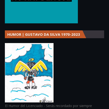
HUMOR | GUSTAVO DA SILVA 1970-2023
El Humor del Licenciado - Serás recordado por siempre