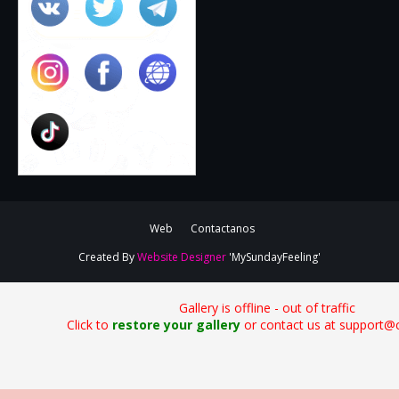
Web
Contactanos
Created By
Website Designer
'MySundayFeeling'
Gallery is offline - out of traffic
Click to
restore your gallery
or contact us at support@