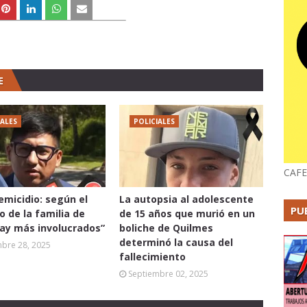
E
IALES
POLICIALES
CAFE
femicidio: según el
La autopsia al adolescente
PU
 de la familia de
de 15 años que murió en un
hay más involucrados”
boliche de Quilmes
determinó la causa del
mbre 28, 2025
fallecimiento
Septiembre 02, 2025