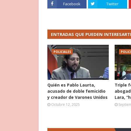
Facebook
Twitter
ENTRADAS QUE PUEDEN INTERESART
POLICIALES
POLIC
Quién es Pablo Laurta,
Triple 
acusado de doble femicidio
abogado
y creador de Varones Unidos
Lara, “
Octubre 12, 2025
Septie