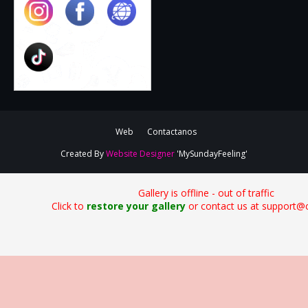
Web
Contactanos
Created By
Website Designer
'MySundayFeeling'
Gallery is offline - out of traffic
Click to
restore your gallery
or contact us at support@