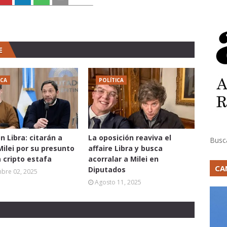
E
ICA
POLÍTICA
n Libra: citarán a
La oposición reaviva el
Busc
Milei por su presunto
affaire Libra y busca
a cripto estafa
acorralar a Milei en
CA
Diputados
mbre 02, 2025
Agosto 11, 2025