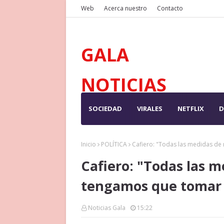
Web
Acerca nuestro
Contacto
GALA
NOTICIAS
SOCIEDAD
VIRALES
NETFLIX
D
Inicio
POLÍTICA
Cafiero: "Todas las medidas de
Cafiero: "Todas las m
tengamos que tomar 
Noticias Gala
15:22